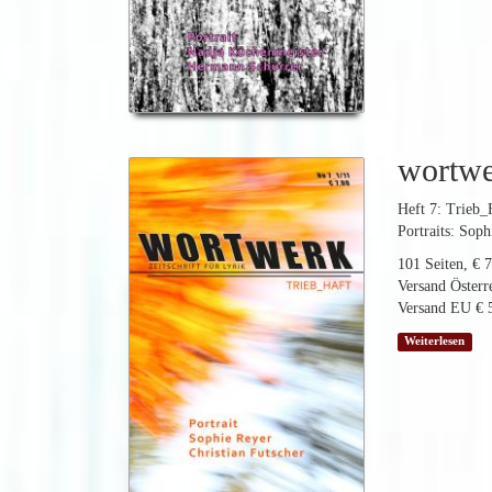
wortw
Heft 7: Trieb_
Portraits: Sop
101 Seiten, € 7
Versand Österre
Versand EU € 5
Weiterlesen