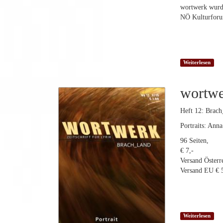
wortwerk wurde
NÖ Kulturforum
Weiterlesen
wortw
Heft 12: Brac
Portraits: Ann
96 Seiten,
€ 7,-
Versand Österre
Versand EU € 5
Weiterlesen