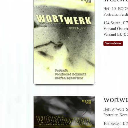
Heft 10: BO
Portraits: Fer
124 Seiten, € 7
Versand Österre
Versand EU € 5
Weiterlesen
wortw
Heft 9: Wort_S
Portraits: Nor
102 Seiten, € 7