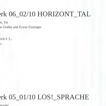
erk 06_02/10 HORIZONT_TAL
nt_Tal
ine Gruber und Erwin Einzinger
-
ich € 3,-
,-
erk 05_01/10 LOS!_SPRACHE
prache