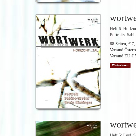
wortw
Heft 6: Horizo
Portraits: Sab
88 Seiten, € 7,
Versand Österre
Versand EU € 5
Weiterlesen
wortw
Heft 5: Los!_S