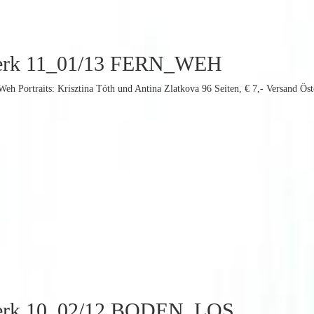
erk 11_01/13 FERN_WEH
Weh Portraits: Krisztina Tóth und Antina Zlatkova 96 Seiten, € 7,- Versand Öst
erk 10_02/12 BODEN_LOS