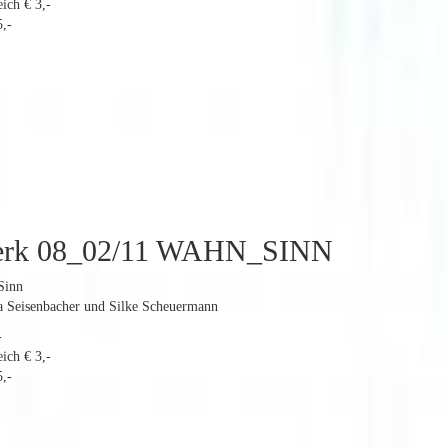
ich € 3,-
,-
erk 08_02/11 WAHN_SINN
Sinn
ia Seisenbacher und Silke Scheuermann
-
ich € 3,-
,-