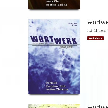
wortw
Heft 11: Fern_
Weiterlesen
wortw