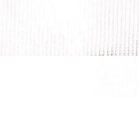
wortwerk
der club